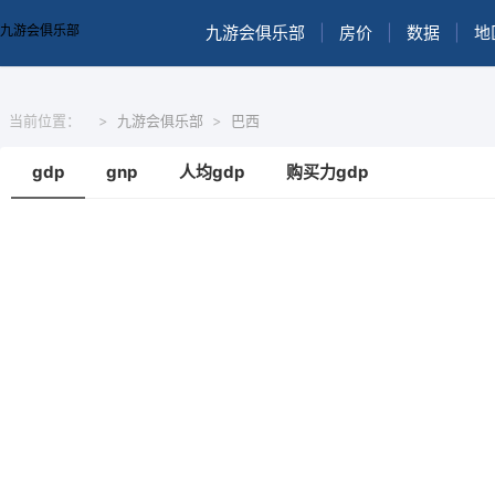
九游会俱乐部
九游会俱乐部
|
房价
|
数据
|
地
当前位置：
>
九游会俱乐部
>
巴西
gdp
gnp
人均gdp
购买力gdp