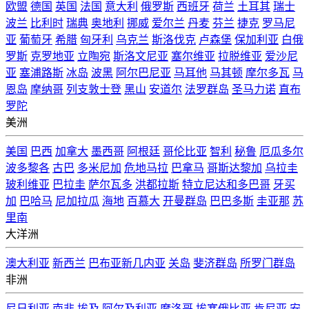
欧盟
德国
英国
法国
意大利
俄罗斯
西班牙
荷兰
土耳其
瑞士
波兰
比利时
瑞典
奥地利
挪威
爱尔兰
丹麦
芬兰
捷克
罗马尼
亚
葡萄牙
希腊
匈牙利
乌克兰
斯洛伐克
卢森堡
保加利亚
白俄
罗斯
克罗地亚
立陶宛
斯洛文尼亚
塞尔维亚
拉脱维亚
爱沙尼
亚
塞浦路斯
冰岛
波黑
阿尔巴尼亚
马耳他
马其顿
摩尔多瓦
马
恩岛
摩纳哥
列支敦士登
黑山
安道尔
法罗群岛
圣马力诺
直布
罗陀
美洲
美国
巴西
加拿大
墨西哥
阿根廷
哥伦比亚
智利
秘鲁
厄瓜多尔
波多黎各
古巴
多米尼加
危地马拉
巴拿马
哥斯达黎加
乌拉圭
玻利维亚
巴拉圭
萨尔瓦多
洪都拉斯
特立尼达和多巴哥
牙买
加
巴哈马
尼加拉瓜
海地
百慕大
开曼群岛
巴巴多斯
圭亚那
苏
里南
大洋洲
澳大利亚
新西兰
巴布亚新几内亚
关岛
斐济群岛
所罗门群岛
非洲
尼日利亚
南非
埃及
阿尔及利亚
摩洛哥
埃塞俄比亚
肯尼亚
安