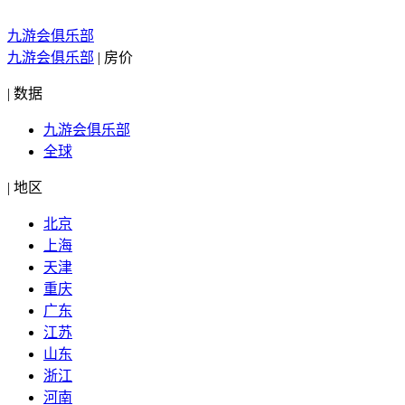
九游会俱乐部
九游会俱乐部
|
房价
|
数据
九游会俱乐部
全球
|
地区
北京
上海
天津
重庆
广东
江苏
山东
浙江
河南