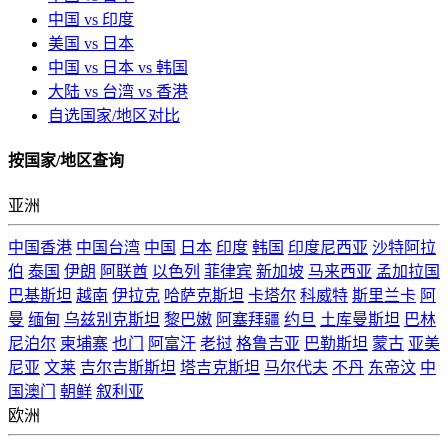
中国 vs 印度
美国 vs 日本
中国 vs 日本 vs 韩国
大陆 vs 台湾 vs 香港
自选国家/地区对比
按国家/地区查询
亚洲
中国香港
中国台湾
中国
日本
印度
韩国
印度尼西亚
沙特阿拉
伯
泰国
伊朗
阿联酋
以色列
菲律宾
新加坡
马来西亚
孟加拉国
巴基斯坦
越南
伊拉克
哈萨克斯坦
卡塔尔
科威特
斯里兰卡
阿
曼
缅甸
乌兹别克斯坦
黎巴嫩
阿塞拜疆
约旦
土库曼斯坦
巴林
尼泊尔
柬埔寨
也门
阿富汗
老挝
格鲁吉亚
巴勒斯坦
蒙古
亚美
尼亚
文莱
吉尔吉斯斯坦
塔吉克斯坦
马尔代夫
不丹
东帝汶
中
国澳门
朝鲜
叙利亚
欧洲