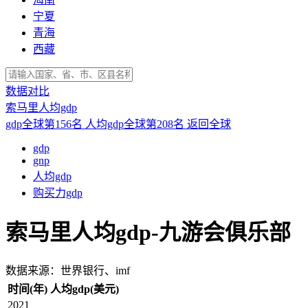
宁夏
青海
西藏
数据对比
索马里人均gdp
gdp全球第156名
人均gdp全球第208名
返回全球
gdp
gnp
人均gdp
购买力gdp
索马里人均gdp-九游会俱乐部
数据来源：世界银行、imf
时间(年)
人均gdp(美元)
2021