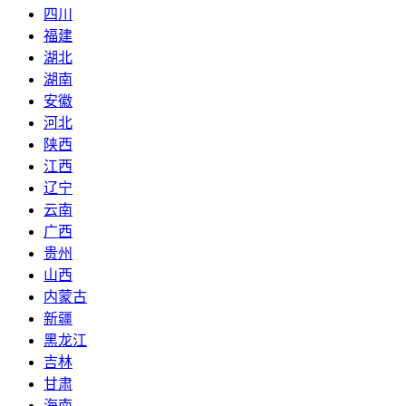
四川
福建
湖北
湖南
安徽
河北
陕西
江西
辽宁
云南
广西
贵州
山西
内蒙古
新疆
黑龙江
吉林
甘肃
海南