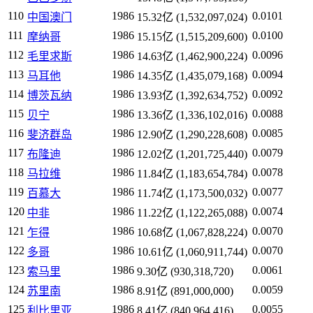
110
1986
0.0101
中国澳门
15.32亿 (1,532,097,024)
111
1986
0.0100
摩纳哥
15.15亿 (1,515,209,600)
112
1986
0.0096
毛里求斯
14.63亿 (1,462,900,224)
113
1986
0.0094
马耳他
14.35亿 (1,435,079,168)
114
1986
0.0092
博茨瓦纳
13.93亿 (1,392,634,752)
115
1986
0.0088
贝宁
13.36亿 (1,336,102,016)
116
1986
0.0085
斐济群岛
12.90亿 (1,290,228,608)
117
1986
0.0079
布隆迪
12.02亿 (1,201,725,440)
118
1986
0.0078
马拉维
11.84亿 (1,183,654,784)
119
1986
0.0077
百慕大
11.74亿 (1,173,500,032)
120
1986
0.0074
中非
11.22亿 (1,122,265,088)
121
1986
0.0070
乍得
10.68亿 (1,067,828,224)
122
1986
0.0070
多哥
10.61亿 (1,060,911,744)
123
1986
0.0061
索马里
9.30亿 (930,318,720)
124
1986
0.0059
苏里南
8.91亿 (891,000,000)
125
1986
0.0055
利比里亚
8.41亿 (840,964,416)