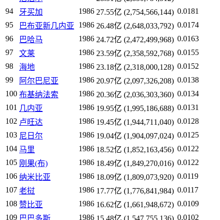
94
1986
0.0181
牙买加
27.55亿 (2,754,566,144)
95
1986
0.0174
巴布亚新几内亚
26.48亿 (2,648,033,792)
96
1986
0.0163
巴哈马
24.72亿 (2,472,499,968)
97
1986
0.0155
文莱
23.59亿 (2,358,592,768)
98
1986
0.0152
海地
23.18亿 (2,318,000,128)
99
1986
0.0138
阿尔巴尼亚
20.97亿 (2,097,326,208)
100
1986
0.0134
布基纳法索
20.36亿 (2,036,303,360)
101
1986
0.0131
几内亚
19.95亿 (1,995,186,688)
102
1986
0.0128
卢旺达
19.45亿 (1,944,711,040)
103
1986
0.0125
尼日尔
19.04亿 (1,904,097,024)
104
1986
0.0122
马里
18.52亿 (1,852,163,456)
105
1986
0.0122
刚果(布)
18.49亿 (1,849,270,016)
106
1986
0.0119
纳米比亚
18.09亿 (1,809,073,920)
107
1986
0.0117
老挝
17.77亿 (1,776,841,984)
108
1986
0.0109
赞比亚
16.62亿 (1,661,948,672)
109
1986
0.0102
巴巴多斯
15.48亿 (1,547,755,136)