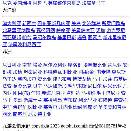
尼克
委内瑞拉
阿鲁巴
英属维尔京群岛
法属圣马丁
大洋洲
澳大利亚
新西兰
巴布亚新几内亚
关岛
斐济群岛
所罗门群岛
北马里亚纳群岛
瓦努阿图
萨摩亚
美属萨摩亚
汤加
密克罗尼
西亚联邦
帕劳
马绍尔群岛
基里巴斯
瑙鲁
图瓦卢
新喀里多尼
亚
法属波利尼西亚
非洲
尼日利亚
南非
埃及
阿尔及利亚
摩洛哥
埃塞俄比亚
肯尼亚
安
哥拉
加纳
坦桑尼亚
科特迪瓦
利比亚
刚果(金)
喀麦隆
突尼斯
乌干达
塞内加尔
赞比亚
津巴布韦
博茨瓦纳
马里
加蓬
布基纳
法索
莫桑比克
贝宁
马达加斯加
毛里求斯
尼日尔
纳米比亚
几
内亚
刚果(布)
乍得
赤道几内亚
卢旺达
马拉维
毛里塔尼亚
索
马里
多哥
斯威士兰
塞拉利昂
吉布提
利比里亚
布隆迪
莱索托
中非
佛得角
冈比亚
塞舌尔
几内亚比绍
科摩罗
圣多美和普林
西比
南苏丹
厄立特里亚
九游会俱乐部 copyright
2023 gotohui.com
闽icp备08105781号-2