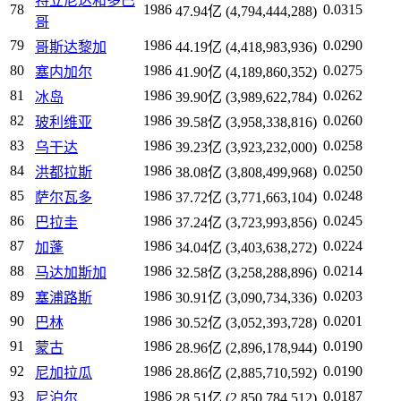
特立尼达和多巴
78
1986
0.0315
47.94亿 (4,794,444,288)
哥
79
1986
0.0290
哥斯达黎加
44.19亿 (4,418,983,936)
80
1986
0.0275
塞内加尔
41.90亿 (4,189,860,352)
81
1986
0.0262
冰岛
39.90亿 (3,989,622,784)
82
1986
0.0260
玻利维亚
39.58亿 (3,958,338,816)
83
1986
0.0258
乌干达
39.23亿 (3,923,232,000)
84
1986
0.0250
洪都拉斯
38.08亿 (3,808,499,968)
85
1986
0.0248
萨尔瓦多
37.72亿 (3,771,663,104)
86
1986
0.0245
巴拉圭
37.24亿 (3,723,993,856)
87
1986
0.0224
加蓬
34.04亿 (3,403,638,272)
88
1986
0.0214
马达加斯加
32.58亿 (3,258,288,896)
89
1986
0.0203
塞浦路斯
30.91亿 (3,090,734,336)
90
1986
0.0201
巴林
30.52亿 (3,052,393,728)
91
1986
0.0190
蒙古
28.96亿 (2,896,178,944)
92
1986
0.0190
尼加拉瓜
28.86亿 (2,885,710,592)
93
1986
0.0187
尼泊尔
28.51亿 (2,850,784,512)