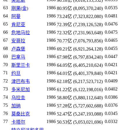
突尼斯
90.18亿 (9,018,135,552)
63
1986
0.0535
刚果(金)
80.95亿 (8,095,370,240)
64
1986
0.0481
阿曼
73.24亿 (7,323,822,080)
65
1986
0.0476
肯尼亚
72.39亿 (7,239,126,528)
66
1986
0.0475
危地马拉
72.32亿 (7,231,963,648)
67
1986
0.0465
安哥拉
70.77亿 (7,076,793,856)
68
1986
0.0455
卢森堡
69.21亿 (6,921,264,128)
69
1986
0.0447
巴拿马
67.98亿 (6,797,834,240)
70
1986
0.0421
斯里兰卡
64.05亿 (6,405,210,624)
71
1986
0.0421
约旦
64.01亿 (6,401,379,840)
72
1986
0.0409
津巴布韦
62.18亿 (6,217,523,712)
73
1986
0.0402
多米尼加
61.22亿 (6,122,198,016)
74
1986
0.0386
乌拉圭
58.80亿 (5,880,112,640)
75
1986
0.0376
加纳
57.28亿 (5,727,602,688)
76
1986
0.0345
莫桑比克
52.47亿 (5,247,193,088)
77
1986
0.0332
卡塔尔
50.53亿 (5,053,021,696)