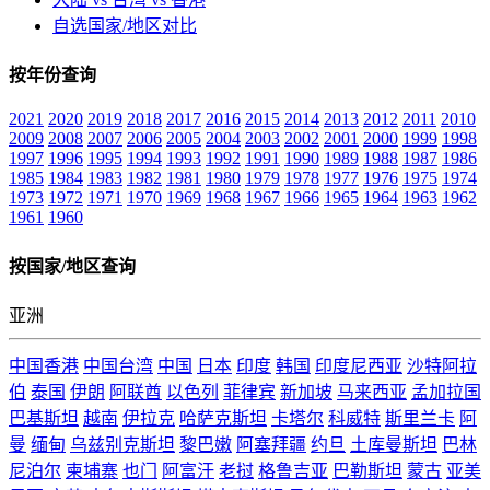
自选国家/地区对比
按年份查询
2021
2020
2019
2018
2017
2016
2015
2014
2013
2012
2011
2010
2009
2008
2007
2006
2005
2004
2003
2002
2001
2000
1999
1998
1997
1996
1995
1994
1993
1992
1991
1990
1989
1988
1987
1986
1985
1984
1983
1982
1981
1980
1979
1978
1977
1976
1975
1974
1973
1972
1971
1970
1969
1968
1967
1966
1965
1964
1963
1962
1961
1960
按国家/地区查询
亚洲
中国香港
中国台湾
中国
日本
印度
韩国
印度尼西亚
沙特阿拉
伯
泰国
伊朗
阿联酋
以色列
菲律宾
新加坡
马来西亚
孟加拉国
巴基斯坦
越南
伊拉克
哈萨克斯坦
卡塔尔
科威特
斯里兰卡
阿
曼
缅甸
乌兹别克斯坦
黎巴嫩
阿塞拜疆
约旦
土库曼斯坦
巴林
尼泊尔
柬埔寨
也门
阿富汗
老挝
格鲁吉亚
巴勒斯坦
蒙古
亚美