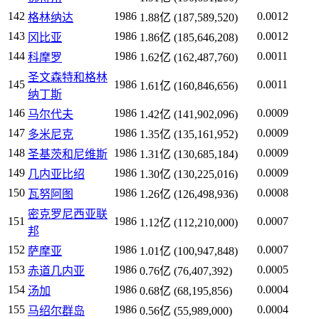
142
1986
0.0012
格林纳达
1.88亿 (187,589,520)
143
1986
0.0012
冈比亚
1.86亿 (185,646,208)
144
1986
0.0011
科摩罗
1.62亿 (162,487,760)
圣文森特和格林
145
1986
0.0011
1.61亿 (160,846,656)
纳丁斯
146
1986
0.0009
马尔代夫
1.42亿 (141,902,096)
147
1986
0.0009
多米尼克
1.35亿 (135,161,952)
148
1986
0.0009
圣基茨和尼维斯
1.31亿 (130,685,184)
149
1986
0.0009
几内亚比绍
1.30亿 (130,225,016)
150
1986
0.0008
瓦努阿图
1.26亿 (126,498,936)
密克罗尼西亚联
151
1986
0.0007
1.12亿 (112,210,000)
邦
152
1986
0.0007
萨摩亚
1.01亿 (100,947,848)
153
1986
0.0005
赤道几内亚
0.76亿 (76,407,392)
154
1986
0.0004
汤加
0.68亿 (68,195,856)
155
1986
0.0004
马绍尔群岛
0.56亿 (55,989,000)