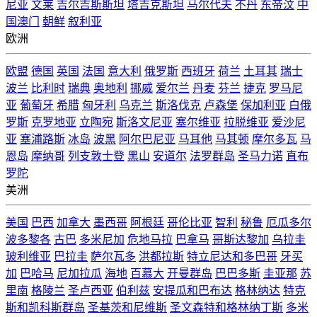
尼亚
文莱
吉尔吉斯斯坦
塔吉克斯坦
马尔代夫
不丹
东帝汶
中
国澳门
朝鲜
叙利亚
欧洲
欧盟
德国
英国
法国
意大利
俄罗斯
西班牙
荷兰
土耳其
瑞士
波兰
比利时
瑞典
奥地利
挪威
爱尔兰
丹麦
芬兰
捷克
罗马尼
亚
葡萄牙
希腊
匈牙利
乌克兰
斯洛伐克
卢森堡
保加利亚
白俄
罗斯
克罗地亚
立陶宛
斯洛文尼亚
塞尔维亚
拉脱维亚
爱沙尼
亚
塞浦路斯
冰岛
波黑
阿尔巴尼亚
马耳他
马其顿
摩尔多瓦
马
恩岛
摩纳哥
列支敦士登
黑山
安道尔
法罗群岛
圣马力诺
直布
罗陀
美洲
美国
巴西
加拿大
墨西哥
阿根廷
哥伦比亚
智利
秘鲁
厄瓜多尔
波多黎各
古巴
多米尼加
危地马拉
巴拿马
哥斯达黎加
乌拉圭
玻利维亚
巴拉圭
萨尔瓦多
洪都拉斯
特立尼达和多巴哥
牙买
加
巴哈马
尼加拉瓜
海地
百慕大
开曼群岛
巴巴多斯
圭亚那
苏
里南
格陵兰
圣卢西亚
伯利兹
安提瓜和巴布达
格林纳达
特克
斯和凯科斯群岛
圣基茨和尼维斯
圣文森特和格林纳丁斯
多米