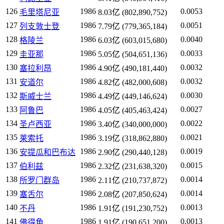
126
1986
0.0053
毛里塔尼亚
8.03亿 (802,890,752)
127
1986
0.0051
列支敦士登
7.79亿 (779,365,184)
128
1986
0.0040
格陵兰
6.03亿 (603,015,680)
129
1986
0.0033
圭亚那
5.05亿 (504,651,136)
130
1986
0.0032
塞拉利昂
4.90亿 (490,181,440)
131
1986
0.0032
安道尔
4.82亿 (482,000,608)
132
1986
0.0030
斯威士兰
4.49亿 (449,146,624)
133
1986
0.0027
阿鲁巴
4.05亿 (405,463,424)
134
1986
0.0022
圣卢西亚
3.40亿 (340,000,000)
135
1986
0.0021
莱索托
3.19亿 (318,862,880)
136
1986
0.0019
安提瓜和巴布达
2.90亿 (290,440,128)
137
1986
0.0015
伯利兹
2.32亿 (231,638,320)
138
1986
0.0014
所罗门群岛
2.11亿 (210,737,872)
139
1986
0.0014
塞舌尔
2.08亿 (207,850,624)
140
1986
0.0013
不丹
1.91亿 (191,230,752)
141
1986
0.0013
佛得角
1.91亿 (190,651,200)