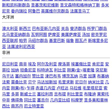
斯和凯科斯群岛
圣基茨和尼维斯
圣文森特和格林纳丁斯
多米
尼克
委内瑞拉
阿鲁巴
英属维尔京群岛
法属圣马丁
大洋洲
澳大利亚
新西兰
巴布亚新几内亚
关岛
斐济群岛
所罗门群岛
北马里亚纳群岛
瓦努阿图
萨摩亚
美属萨摩亚
汤加
密克罗尼
西亚联邦
帕劳
马绍尔群岛
基里巴斯
瑙鲁
图瓦卢
新喀里多尼
亚
法属波利尼西亚
非洲
尼日利亚
南非
埃及
阿尔及利亚
摩洛哥
埃塞俄比亚
肯尼亚
安
哥拉
加纳
坦桑尼亚
科特迪瓦
利比亚
刚果(金)
喀麦隆
突尼斯
乌干达
塞内加尔
赞比亚
津巴布韦
博茨瓦纳
马里
加蓬
布基纳
法索
莫桑比克
贝宁
马达加斯加
毛里求斯
尼日尔
纳米比亚
几
内亚
刚果(布)
乍得
赤道几内亚
卢旺达
马拉维
毛里塔尼亚
索
马里
多哥
斯威士兰
塞拉利昂
吉布提
利比里亚
布隆迪
莱索托
中非
佛得角
冈比亚
塞舌尔
几内亚比绍
科摩罗
圣多美和普林
西比
南苏丹
厄立特里亚