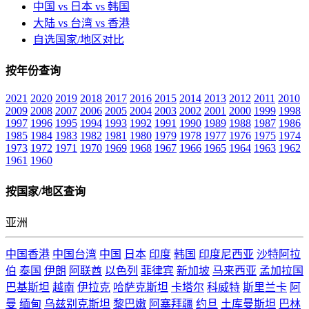
中国 vs 日本 vs 韩国
大陆 vs 台湾 vs 香港
自选国家/地区对比
按年份查询
2021
2020
2019
2018
2017
2016
2015
2014
2013
2012
2011
2010
2009
2008
2007
2006
2005
2004
2003
2002
2001
2000
1999
1998
1997
1996
1995
1994
1993
1992
1991
1990
1989
1988
1987
1986
1985
1984
1983
1982
1981
1980
1979
1978
1977
1976
1975
1974
1973
1972
1971
1970
1969
1968
1967
1966
1965
1964
1963
1962
1961
1960
按国家/地区查询
亚洲
中国香港
中国台湾
中国
日本
印度
韩国
印度尼西亚
沙特阿拉
伯
泰国
伊朗
阿联酋
以色列
菲律宾
新加坡
马来西亚
孟加拉国
巴基斯坦
越南
伊拉克
哈萨克斯坦
卡塔尔
科威特
斯里兰卡
阿
曼
缅甸
乌兹别克斯坦
黎巴嫩
阿塞拜疆
约旦
土库曼斯坦
巴林