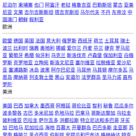
尼泊尔
柬埔寨
也门
阿富汗
老挝
格鲁吉亚
巴勒斯坦
蒙古
亚美
尼亚
文莱
吉尔吉斯斯坦
塔吉克斯坦
马尔代夫
不丹
东帝汶
中
国澳门
朝鲜
叙利亚
欧洲
欧盟
德国
英国
法国
意大利
俄罗斯
西班牙
荷兰
土耳其
瑞士
波兰
比利时
瑞典
奥地利
挪威
爱尔兰
丹麦
芬兰
捷克
罗马尼
亚
葡萄牙
希腊
匈牙利
乌克兰
斯洛伐克
卢森堡
保加利亚
白俄
罗斯
克罗地亚
立陶宛
斯洛文尼亚
塞尔维亚
拉脱维亚
爱沙尼
亚
塞浦路斯
冰岛
波黑
阿尔巴尼亚
马耳他
马其顿
摩尔多瓦
马
恩岛
摩纳哥
列支敦士登
黑山
安道尔
法罗群岛
圣马力诺
直布
罗陀
美洲
美国
巴西
加拿大
墨西哥
阿根廷
哥伦比亚
智利
秘鲁
厄瓜多尔
波多黎各
古巴
多米尼加
危地马拉
巴拿马
哥斯达黎加
乌拉圭
玻利维亚
巴拉圭
萨尔瓦多
洪都拉斯
特立尼达和多巴哥
牙买
加
巴哈马
尼加拉瓜
海地
百慕大
开曼群岛
巴巴多斯
圭亚那
苏
里南
格陵兰
圣卢西亚
伯利兹
安提瓜和巴布达
格林纳达
特克