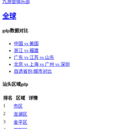
九游会俱乐部
全球
gdp数据对比
中国 vs 美国
浙江 vs 福建
广东 vs 江苏 vs 山东
北京 vs 上海 vs 广州 vs 深圳
自选省份/城市对比
汕头区域gdp
排名
区域
详情
1
市区
2
龙湖区
3
金平区