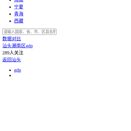
宁夏
青海
西藏
数据对比
汕头潮南区gdp
289人关注
返回汕头
gdp