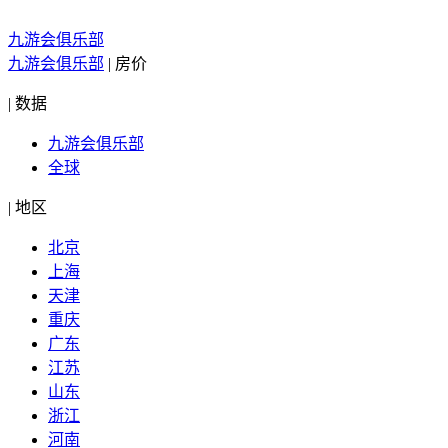
九游会俱乐部
九游会俱乐部
|
房价
|
数据
九游会俱乐部
全球
|
地区
北京
上海
天津
重庆
广东
江苏
山东
浙江
河南