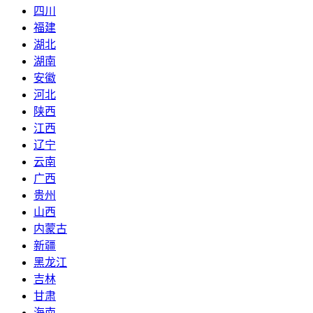
四川
福建
湖北
湖南
安徽
河北
陕西
江西
辽宁
云南
广西
贵州
山西
内蒙古
新疆
黑龙江
吉林
甘肃
海南