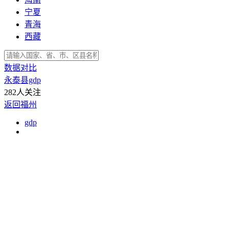
宁夏
青海
西藏
数据对比
永泰县gdp
282人关注
返回福州
gdp