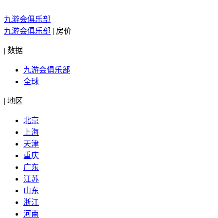
九游会俱乐部
九游会俱乐部
|
房价
|
数据
九游会俱乐部
全球
|
地区
北京
上海
天津
重庆
广东
江苏
山东
浙江
河南