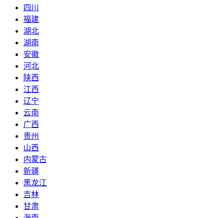
四川
福建
湖北
湖南
安徽
河北
陕西
江西
辽宁
云南
广西
贵州
山西
内蒙古
新疆
黑龙江
吉林
甘肃
海南