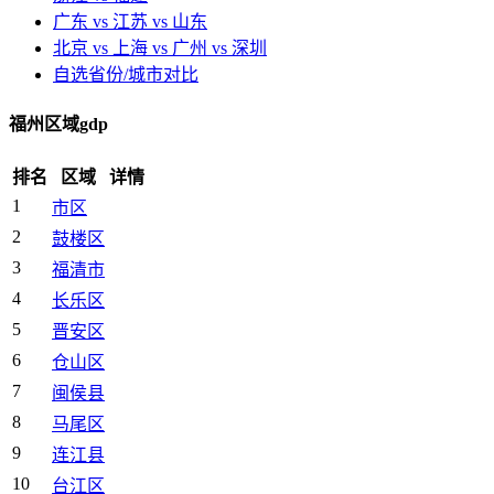
广东 vs 江苏 vs 山东
北京 vs 上海 vs 广州 vs 深圳
自选省份/城市对比
福州区域gdp
排名
区域
详情
1
市区
2
鼓楼区
3
福清市
4
长乐区
5
晋安区
6
仓山区
7
闽侯县
8
马尾区
9
连江县
10
台江区