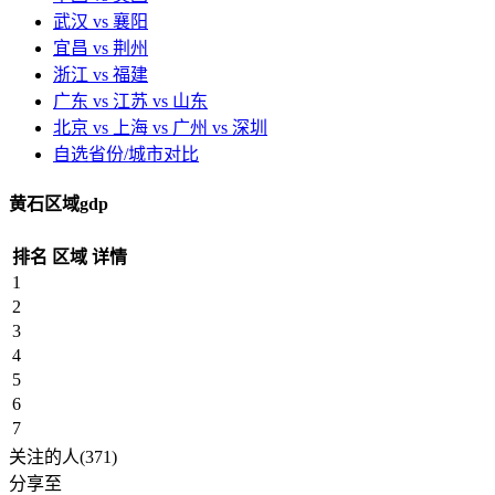
武汉 vs 襄阳
宜昌 vs 荆州
浙江 vs 福建
广东 vs 江苏 vs 山东
北京 vs 上海 vs 广州 vs 深圳
自选省份/城市对比
黄石区域gdp
排名
区域
详情
1
2
3
4
5
6
7
关注的人(371)
分享至