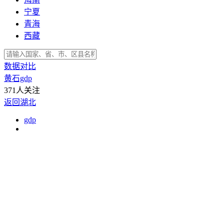
宁夏
青海
西藏
数据对比
黄石gdp
371人关注
返回湖北
gdp