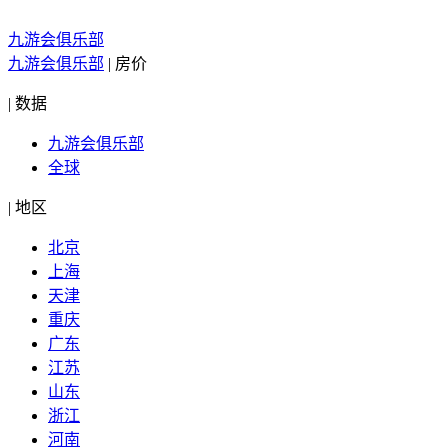
九游会俱乐部
九游会俱乐部
|
房价
|
数据
九游会俱乐部
全球
|
地区
北京
上海
天津
重庆
广东
江苏
山东
浙江
河南