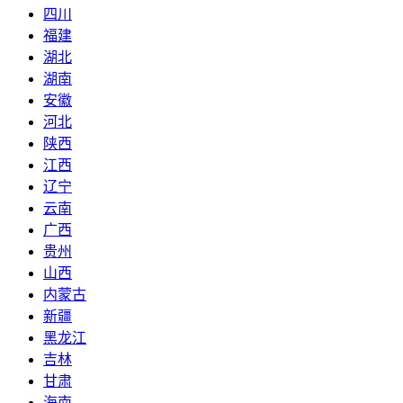
四川
福建
湖北
湖南
安徽
河北
陕西
江西
辽宁
云南
广西
贵州
山西
内蒙古
新疆
黑龙江
吉林
甘肃
海南